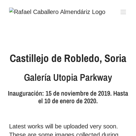
Saltar
al
contenido
Castillejo de Robledo, Soria
Galería Utopia Parkway
Inauguración: 15 de noviembre de 2019. Hasta
el 10 de enero de 2020.
Latest works will be uploaded very soon.
These are some images collected during