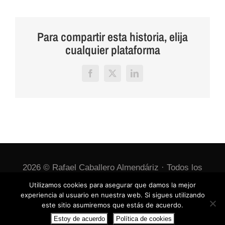
Para compartir esta historia, elija
cualquier plataforma
Facebook
X
LinkedIn
2026 © Rafael Caballero Almendáriz · Todos los
derechos reservados ·
Política de cookies
Utilizamos cookies para asegurar que damos la mejor
experiencia al usuario en nuestra web. Si sigues utilizando
este sitio asumiremos que estás de acuerdo.
Facebook
X
Instagram
Estoy de acuerdo
Política de cookies