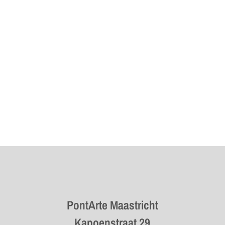
as 60 x 60 cm
Calle Palmira
PontArte Maastricht
Kapoenstraat 29