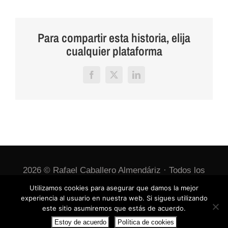
Para compartir esta historia, elija
cualquier plataforma
Facebook
X
LinkedIn
2026 © Rafael Caballero Almendáriz · Todos los
derechos reservados ·
Política de cookies
Utilizamos cookies para asegurar que damos la mejor
experiencia al usuario en nuestra web. Si sigues utilizando
este sitio asumiremos que estás de acuerdo.
Facebook
X
Instagram
Estoy de acuerdo
Política de cookies